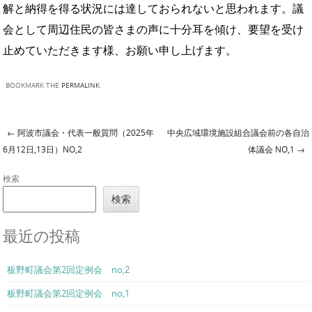
解と納得を得る状況には達しておられないと思われます。議
会として周辺住民の皆さまの声に十分耳を傾け、要望を受け
止めていただきます様、お願い申し上げます。
BOOKMARK THE
PERMALINK
.
←
阿波市議会・代表一般質問（2025年
中央広域環境施設組合議会前の各自治
Post navigation
6月12日,13日）NO,2
体議会 NO,1
→
検索
検索
最近の投稿
板野町議会第2回定例会 no,2
板野町議会第2回定例会 no,1