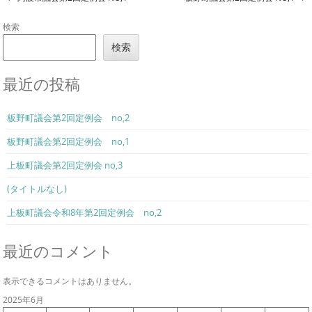
Post navigation
検索
検索
最近の投稿
板野町議会第2回定例会 no,2
板野町議会第2回定例会 no,1
上板町議会第2回定例会 no,3
(タイトルなし)
上板町議会令和8年第2回定例会 no,2
最近のコメント
表示できるコメントはありません。
2025年6月