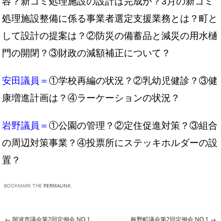
容？新ゴミ処理施設の設計は完成か？3月の新ゴミ
処理施設整備に係る事業者選定支援業務とは？町と
して設計の提案は？②防災の備蓄品と減災の用水樋
門の開閉？③財政の減額補正について？
安田議員＝
①学校再編の状況？②乳幼児健診？③健
康増進計画は？④ラーケーションの状況？
岩野議員＝
①公園の管理？②定住促進対策？③組合
の周辺対策事業？④投票所にステッキホルダーの設
置？
BOOKMARK THE
PERMALINK
.
←
阿波市議会第2回定例会 NO,1
板野町議会第2回定例会 NO,1
→