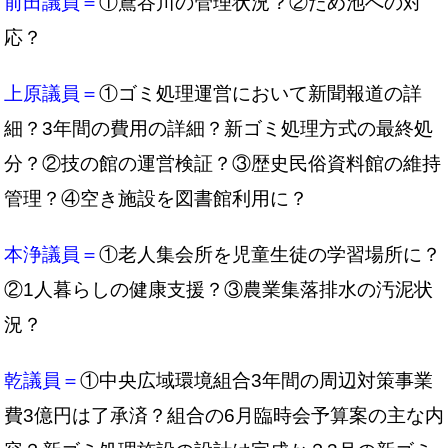
前田議員＝
①鳶谷川の管理状況？②ため池への対
応？
上原議員＝
①ゴミ処理運営において新聞報道の詳
細？3年間の費用の詳細？新ゴミ処理方式の最終処
分？②技の館の運営検証？③歴史民俗資料館の維持
管理？④空き施設を図書館利用に？
本浄議員＝
①老人集会所を児童生徒の学習場所に？
②1人暮らしの健康支援？③農業集落排水の汚泥状
況？
乾議員＝
①中央広域環境組合3年間の周辺対策事業
費3億円は了承済？組合の6月臨時会予算案の主な内