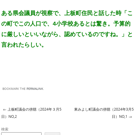
ある県会議員が視察で、上板町住民と話した時「こ
の町でこの人口で、4小学校あるとは驚き。予算的
に厳しいといいながら、認めているのですね。」と
言われたらしい。
BOOKMARK THE
PERMALINK
.
←
上板町議会の傍聴（2024年３月5
東みよし町議会の傍聴（2024年3月5
Post navigation
日）NO,2
日）NO,1
→
検索