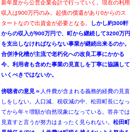
新年度から公営企業会計で行っていく。現在の利用
収入は900万円のみ。起債の償還があり0からのス
タートなので出資金が必要となる。
しかし約300軒
からの収入が900万円で、町から継続して3200万円
を支出しなければならない事業が継続出来るのか。
合併浄化槽が主流で老朽化への改良工事にかかる
今、利用者も含めた事業の見直しを丁寧に協議して
いくべ
きではないか。
傍聴者の意見＝
人件費が含まれる義務的経費の見直
しをしない。人口減、税収減の中、松田町長になっ
てから年々増額が自然現象になっている。答弁では
見直すと言うが努力はまったく見られない。
松田町