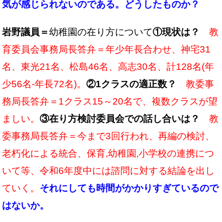
気が感じられないのである。どうしたものか？
岩野議員＝
幼稚園の在り方について
①現状は？
教
育委員会事務局長答弁＝年少年長合わせ、神宅31
名、東光21名、松島46名、高志30名、計128名(年
少56名-年長72名)。
②1クラスの適正数？
教委事
務局長答弁＝1クラス15～20名で、複数クラスが望
ましい。
③在り方検討委員会での話し合いは？
教
委事務局長答弁＝今まで3回行われ、再編の検討、
老朽化による統合、保育,幼稚園,小学校の連携につ
いて等、令和6年度中には諮問に対する結論を出し
ていく。
それにしても時間がかかりすぎているので
はないか。