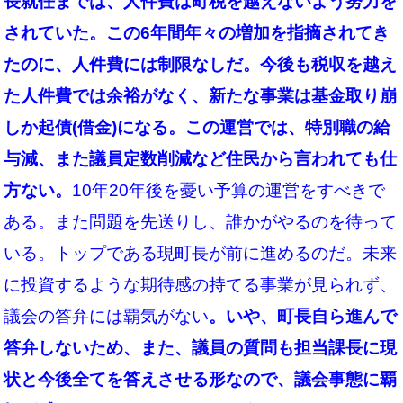
長就任までは、人件費は町税を越えないよう努力を
されていた。この6年間年々の増加を指摘されてき
たのに、人件費には制限なしだ。今後も税収を越え
た人件費では余裕がなく、新たな事業は基金取り崩
しか起債(借金)にな
る。この運営では、特別職の給
与減、また議員定数削減など住民から言われても仕
方ない。
10年20年後を憂い予算の運営をすべきで
ある。また問題を先送りし、誰かがやるのを待って
いる。トップである現町長が前に進めるのだ。未来
に投資するような期待感の持てる事業が見られず、
議会の答弁には覇気がない
。いや、町長自ら進んで
答弁しないため、また、議員の質問も担当課長に現
状と今後全てを答えさせる形なので、議会事態に覇