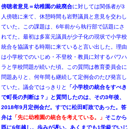
傍聴者意見＝幼稚園の統廃合
に対しては関係者が3
人傍聴に来て、休憩時間も岩野議員と意見を交わし
ていた
。この課題は、6年前から執行部で話題にさ
れてた。最初は多富元議員が少子化の現状で小学校
統合を協議する時期に来ていると言い出した。理由
は小学校でのいじめ・不登校・教員に対するパワハ
ラと学校問題が続いた頃。この質問は教育委員会に
問題ありと、何年間も継続して定例会のたび発言し
ていた。議会ではっきりと
「小学校の統合をすべき
で町長の判断は？」と質問したのは、その3年後、
2018年9月定例会だ。すでに松田町政であった。答
弁は
「先に幼稚園の統合を考えている。」
そこから
既に6年越し。
歩みが遅い。あくまでも1学級でいじ