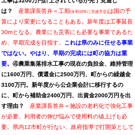
工事は3200万円計上されているが完了見通し
は？
産業課長答弁＝工期
は国の予
(令和10年に完成予定)
算により変更になることもある。新年度は工事延長
30mとなる。農業にも災害にも必要な事業であるた
め、早期完成を目指す。
これは県のみに任せる事業
ではない。やはり、早期の完成には町の協力は重
要。
④農業集落排水工事の現在の負担金、維持管理
に1600万円、償還金に2500万円、町からの繰越金
3100万円。新年度から公企業会計に移行するの
に、町から補助金2400万円、出資金2000万円を出
す理由？
産業課長答弁＝施設の老朽化で強化工事
が必要。利用者の伸び悩みで使用料の値上げも必
要。県内12市町が行ない、政府指導で打開策として