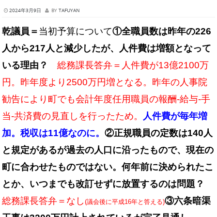
2024年3月9日
BY
TAFUYAN
乾議員＝
当初予算について
①全職員数は昨年の226
人から217人と減少したが、人件費は増額となって
いる理由？
総務課長答弁＝人件費が13億2100万
円。昨年度より2500万円増となる。昨年の人事院
勧告により町でも会計年度任用職員の報酬-給与-手
当-共済費の見直しを行ったため。
人件費が毎年増
加。税収は11億なのに。
②正規職員の定数は140人
と規定があるが過去の人口に沿ったもので、現在の
町に合わせたものではない。何年前に決められたこ
とか、いつまでも改訂せずに放置するのは問題？
総務課長答弁＝なし
③
六条暗渠
(議会後に平成16年と答える)