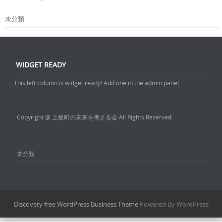
未分類
WIDGET READY
This left column is widget ready! Add one in the admin panel.
Copyright @ 上板町の未来を考える会 All Rights Reserved
未分類
Discovery free WordPress Business Theme
Powered By WordPress