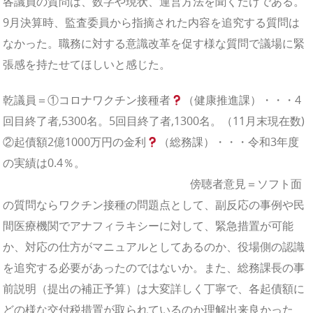
各議員の質問は
、数字や現状、運営方法を聞くだけである。
9月決算時、監査委員から指摘された内容を追究する質問は
なかった。職務に対する意識改革を促す様な質問で議場に緊
張感を持たせてほしいと感じた
。
乾議員＝①コロナワクチン接種者
（健康推進課）・・・4
回目終了者,5300名。5回目終了者,1300名。（11月末現在数)
②起債額2億1000万円の金利
（総務課）・・・令和3年度
の実績は0.4％。
傍聴者意見＝ソフト面
の質問ならワクチン接種の問題点として、副反応の事例や民
間医療機関でアナフィラキシーに対して、緊急措置が可能
か、対応の仕方がマニュアルとしてあるのか、役場側の認識
を追究する必要があったのではないか。また、
総務課長の事
前説明（提出の補正予算）は大変詳しく丁寧で、各起債額に
どの様な交付税措置が取られているのか理解出来良かっ
た