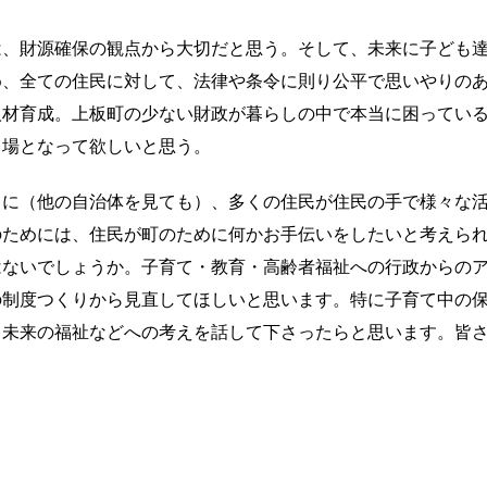
、財源確保の観点から大切だと思う。そして、未来に子ども
め、全ての住民に対して、法律や条令に則り公平で思いやりの
人材育成。上板町の少ない財政が暮らしの中で本当に困ってい
る場となっ
て欲しいと思う。
に（他の自治体を見ても）、多くの住民が住民の手で様々な
のためには、住民が町のために何かお手伝いをしたいと考えら
はないでしょうか。子育て・教育・高齢者福祉への
行政からの
の制度つくりから見直してほしいと思います。特に子育て中の
、未来の福祉などへの考えを話して下さったらと思います。皆