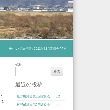
Home
/
議会傍聴
/
2022年12月定例会
/
@4
検索
検索
最近の投稿
お
板野町議会第2回定例会 no,2
中で
板野町議会第2回定例会 no,1