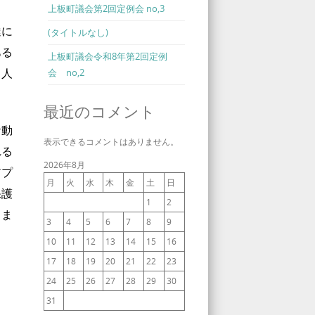
上板町議会第2回定例会 no,3
達に
(タイトルなし)
ある
上板町議会令和8年第2回定例
る人
会 no,2
最近のコメント
活動
表示できるコメントはありません。
れる
2026年8月
アプ
月
火
水
木
金
土
日
保護
1
2
さま
3
4
5
6
7
8
9
10
11
12
13
14
15
16
17
18
19
20
21
22
23
24
25
26
27
28
29
30
31