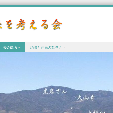
議会傍聴
議員と住民の懇談会